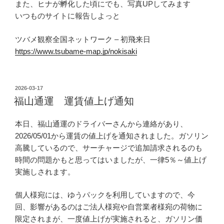
また、ヒナが孵化した頃にでも、写真UPしてみます
いつものサイトに報告しよっと
ツバメ観察全国ネットワーク – 初飛来日
https://www.tsubame-map.jp/nokisaki
投
2026-03-17
稿
福山通運 運賃値上げ通知
日:
本日、福山通運のドライバーさんから連絡があり、
2026/05/01から運賃の値上げを通知されました。ガソリン
高騰しているので、サーチャージで追加請求されるのも
時間の問題かもと思ってはいましたが、一律5％～値上げ
実施しされます。
個人様宛には、ゆうパックを利用していますので、今
回、影響があるのはご法人様宛や自営業者様宛の荷物に
限定されまが、一度値上げが実施されると、ガソリン価