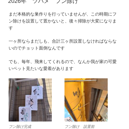
2026年 ツバメ フン除け
日:
まだ本格的な巣作りを行っていませんが、この時期にフ
ン除けを設置して置かないと、後々掃除が大変になりま
す
一ヶ所ならまだしも、合計三ヶ所設置しなければならな
いのでチョット面倒なんです
でも、毎年、飛来してくれるので、なんか我が家の可愛
いペット見たいな愛着があります
フン除け完成
フン除け 設置前