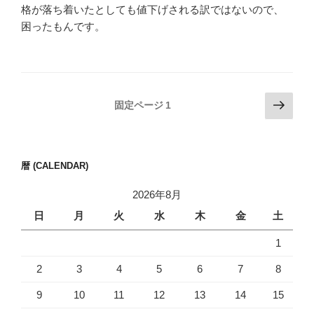
格が落ち着いたとしても値下げされる訳ではないので、
困ったもんです。
投
次
固定ページ
1
の
稿
ペ
の
ー
ペ
暦 (CALENDAR)
ジ
ー
2026年8月
ジ
日
月
火
水
木
金
土
送
り
1
2
3
4
5
6
7
8
9
10
11
12
13
14
15