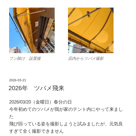
フン除け 設置後
店内からツバメ撮影
投
2026-03-21
稿
2026年 ツバメ飛来
日:
2026/03/20（金曜日）春分の日
今年初めてのツバメが我が家のテント内にやって来まし
た
飛び回っている姿を撮影しようと試みましたが、元気良
すぎて全く撮影できません