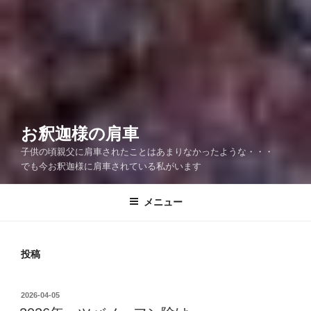
お釈迦様の肩車
子供の頃親父に肩車されたことはあまりなかったような・・・
でも今お釈迦様に肩車されている私がいます
メニュー
投稿
投
2026-04-05
稿