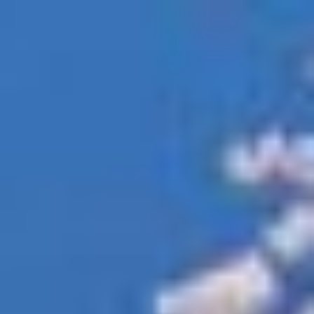
コ
ン
テ
ン
ツ
へ
ス
キ
ッ
プ