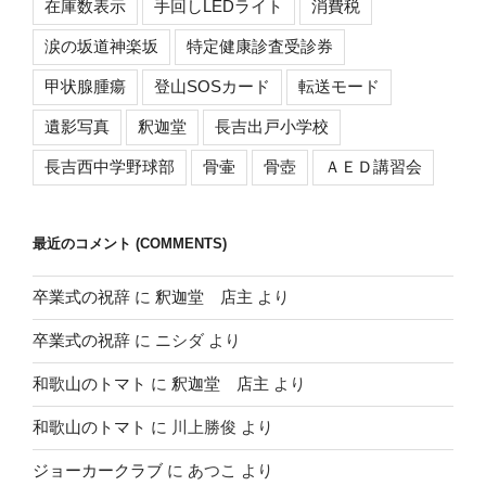
在庫数表示
手回しLEDライト
消費税
涙の坂道神楽坂
特定健康診査受診券
甲状腺腫瘍
登山SOSカード
転送モード
遺影写真
釈迦堂
長吉出戸小学校
長吉西中学野球部
骨壷
骨壺
ＡＥＤ講習会
最近のコメント (COMMENTS)
卒業式の祝辞
に
釈迦堂 店主
より
卒業式の祝辞
に
ニシダ
より
和歌山のトマト
に
釈迦堂 店主
より
和歌山のトマト
に
川上勝俊
より
ジョーカークラブ
に
あつこ
より