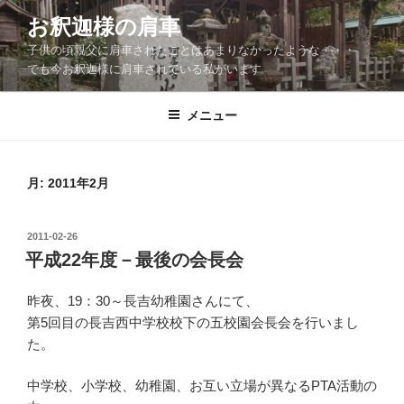
コ
お釈迦様の肩車
ン
子供の頃親父に肩車されたことはあまりなかったような・・・
テ
でも今お釈迦様に肩車されている私がいます
ン
ツ
メニュー
へ
ス
キ
ッ
月:
2011年2月
プ
投
2011-02-26
稿
平成22年度－最後の会長会
日:
昨夜、19：30～長吉幼稚園さんにて、
第5回目の長吉西中学校校下の五校園会長会を行いまし
た。
中学校、小学校、幼稚園、お互い立場が異なるPTA活動の