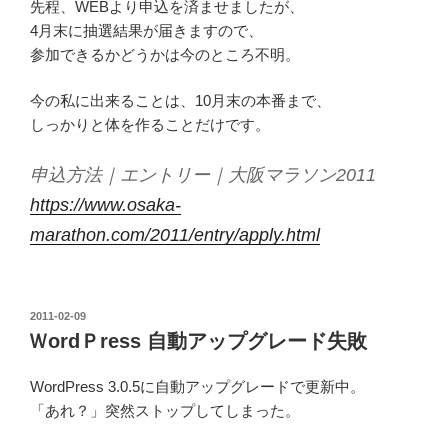
先程、WEBより申込を済ませましたが、
4月末に抽選結果が届きますので、
参加できるかどうかは今のところ不明。
今の私に出来ることは、10月末の本番まで、
しっかりと体を作ることだけです。
申込方法｜エントリー｜大阪マラソン2011
https://www.osaka-
marathon.com/2011/entry/apply.html
投
2011-02-09
稿
ＷordＰress 自動アップグレード失敗
日:
WordPress 3.0.5に自動アップグレードで更新中。
「あれ？」突然ストップしてしまった。