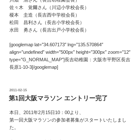
佐々木 覚爾さん（川辺小学校会長）
榎本 圭造（長吉西中学校会長）
松田 昌利さん（長吉小学校会長）
水田 勇さん（長吉出戸小学校会長）
[googlemap lat=”34.607173″ lng=”135.570864″
align=”undefined” width=”500px” height=”300px” zoom=”12″
type=”G_NORMAL_MAP”]長吉幼稚園：大阪市平野区長吉
長原1-10-3[/googlemap]
投
2011-02-15
稿
第1回大阪マラソン エントリー完了
日:
本日、2011年2月15日10：00より、
第一回大阪マラソンの参加者募集がスタートいたしまし
た。