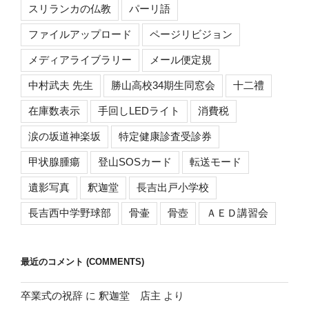
スリランカの仏教
パーリ語
ファイルアップロード
ページリビジョン
メディアライブラリー
メール便定規
中村武夫 先生
勝山高校34期生同窓会
十二禮
在庫数表示
手回しLEDライト
消費税
涙の坂道神楽坂
特定健康診査受診券
甲状腺腫瘍
登山SOSカード
転送モード
遺影写真
釈迦堂
長吉出戸小学校
長吉西中学野球部
骨壷
骨壺
ＡＥＤ講習会
最近のコメント (COMMENTS)
卒業式の祝辞
に
釈迦堂 店主
より