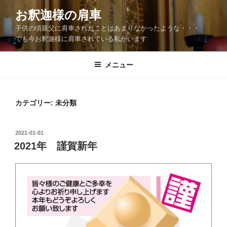
コ
お釈迦様の肩車
ン
子供の頃親父に肩車されたことはあまりなかったような・・・
テ
でも今お釈迦様に肩車されている私がいます
ン
ツ
メニュー
へ
ス
キ
ッ
カテゴリー:
未分類
プ
投
2021-01-01
稿
2021年 謹賀新年
日: