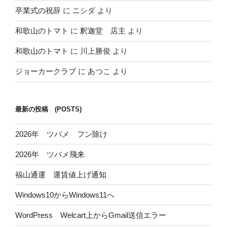
卒業式の祝辞
に
ニシダ
より
和歌山のトマト
に
釈迦堂 店主
より
和歌山のトマト
に
川上勝俊
より
ジョーカークラブ
に
あつこ
より
最新の投稿 (POSTS)
2026年 ツバメ フン除け
2026年 ツバメ飛来
福山通運 運賃値上げ通知
Windows10からWindows11へ
WordPress Welcart上からGmail送信エラー