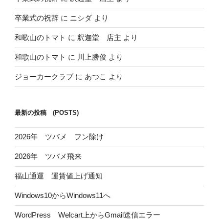
卒業式の祝辞
に
ニシダ
より
和歌山のトマト
に
釈迦堂 店主
より
和歌山のトマト
に
川上勝俊
より
ジョーカークラブ
に
あつこ
より
最新の投稿 (POSTS)
2026年 ツバメ フン除け
2026年 ツバメ飛来
福山通運 運賃値上げ通知
Windows10からWindows11へ
WordPress Welcart上からGmail送信エラー