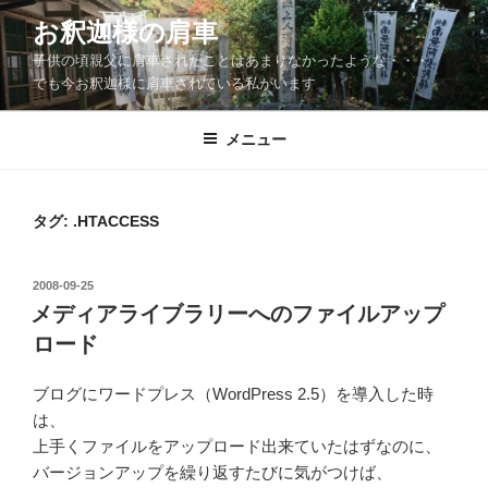
コ
お釈迦様の肩車
ン
子供の頃親父に肩車されたことはあまりなかったような・・・
テ
でも今お釈迦様に肩車されている私がいます
ン
ツ
メニュー
へ
ス
キ
ッ
タグ:
.HTACCESS
プ
投
2008-09-25
稿
メディアライブラリーへのファイルアップ
日:
ロード
ブログにワードプレス（WordPress 2.5）を導入した時
は、
上手くファイルをアップロード出来ていたはずなのに、
バージョンアップを繰り返すたびに気がつけば、