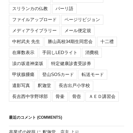
スリランカの仏教
パーリ語
ファイルアップロード
ページリビジョン
メディアライブラリー
メール便定規
中村武夫 先生
勝山高校34期生同窓会
十二禮
在庫数表示
手回しLEDライト
消費税
涙の坂道神楽坂
特定健康診査受診券
甲状腺腫瘍
登山SOSカード
転送モード
遺影写真
釈迦堂
長吉出戸小学校
長吉西中学野球部
骨壷
骨壺
ＡＥＤ講習会
最近のコメント (COMMENTS)
卒業式の祝辞
に
釈迦堂 店主
より