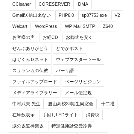
CCleaner
CORESERVER
DMA
Gmail送信出来ない
PHP8.0
sp87753.exe
V2
Welcart
WordPress
WP Mail SMTP
Z640
お客様の声
お経CD
お葬式を安く
ぜんぶありがとう
どでかポスト
はぐくみＤネット
ウェブマスターツール
スリランカの仏教
パーリ語
ファイルアップロード
ページリビジョン
メディアライブラリー
メール便定規
中村武夫 先生
勝山高校34期生同窓会
十二禮
在庫数表示
手回しLEDライト
消費税
涙の坂道神楽坂
特定健康診査受診券