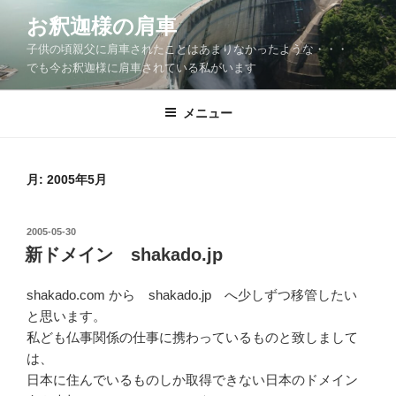
コ
お釈迦様の肩車
ン
子供の頃親父に肩車されたことはあまりなかったような・・・
テ
でも今お釈迦様に肩車されている私がいます
ン
ツ
メニュー
へ
ス
キ
ッ
月:
2005年5月
プ
投
2005-05-30
稿
新ドメイン shakado.jp
日:
shakado.com から shakado.jp へ少しずつ移管したい
と思います。
私ども仏事関係の仕事に携わっているものと致しまして
は、
日本に住んでいるものしか取得できない日本のドメイン