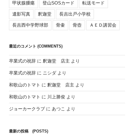
甲状腺腫瘍
登山SOSカード
転送モード
遺影写真
釈迦堂
長吉出戸小学校
長吉西中学野球部
骨壷
骨壺
ＡＥＤ講習会
最近のコメント (COMMENTS)
卒業式の祝辞
に
釈迦堂 店主
より
卒業式の祝辞
に
ニシダ
より
和歌山のトマト
に
釈迦堂 店主
より
和歌山のトマト
に
川上勝俊
より
ジョーカークラブ
に
あつこ
より
最新の投稿 (POSTS)