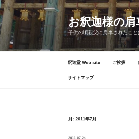
コ
ン
テ
お釈迦様の肩
ン
子供の頃親父に肩車されたこと
ツ
へ
ス
キ
釈迦堂 Web site
ご挨拶
ッ
プ
サイトマップ
月:
2011年7月
投
2011-07-24