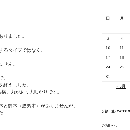
日
月
おりました。
3
4
10
11
するタイプではなく、
17
18
ません。
24
25
31
で、
を終えました。
« 5月
結構、力があり大助かりです。
木と鰹木（勝男木）がありませんが、
分類一覧 (CATEGO
た。
お知らせ