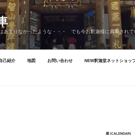
車
はあまりなかったような・・・ でも今お釈迦様に肩車されて
自己紹介
地図
お問い合わせ
NEW釈迦堂ネットショッ
暦 (CALENDAR)