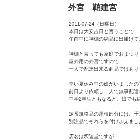
稿
外宮 鞘建宮
日:
2011-07-24（日曜日）
本日は大安吉日と言うことで、
午前中に神棚の納品に出掛けて
神棚と言っても家庭でおまつり
屋外用の外宮ですので、
一人で配達出来る商品ではあり
幸い夏休み中の娘がいましたの
前日より依頼し二人で無事配達
中学2年生ともなると、娘でも
定番規格品の屋根部分には、千
別注品でそれらを付け加えまし
店名は釈迦堂ですが、