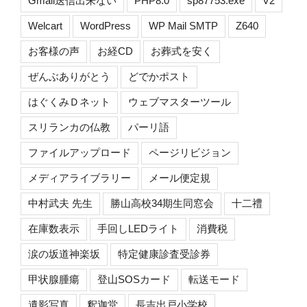
Gmail送信出来ない
PHP8.0
sp87753.exe
V2
Welcart
WordPress
WP Mail SMTP
Z640
お客様の声
お経CD
お葬式を安く
ぜんぶありがとう
どでかポスト
はぐくみＤネット
ウェブマスターツール
スリランカの仏教
パーリ語
ファイルアップロード
ページリビジョン
メディアライブラリー
メール便定規
中村武夫 先生
勝山高校34期生同窓会
十二禮
在庫数表示
手回しLEDライト
消費税
涙の坂道神楽坂
特定健康診査受診券
甲状腺腫瘍
登山SOSカード
転送モード
遺影写真
釈迦堂
長吉出戸小学校