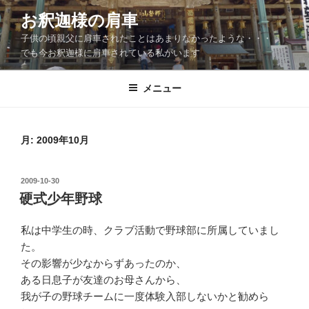
コ
お釈迦様の肩車
ン
子供の頃親父に肩車されたことはあまりなかったような・・・
テ
でも今お釈迦様に肩車されている私がいます
ン
ツ
メニュー
へ
ス
キ
ッ
月:
2009年10月
プ
投
2009-10-30
稿
硬式少年野球
日:
私は中学生の時、クラブ活動で野球部に所属していまし
た。
その影響が少なからずあったのか、
ある日息子が友達のお母さんから、
我が子の野球チームに一度体験入部しないかと勧めら