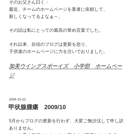
そのお父さん曰く：
最近、チームのホームページを業者に依頼して、
新しくなってるよなぁ～。
その話は私にとっての最高の誉め言葉でした。
それ以来、自信のブログは更新を怠り、
子供達のホームページに力を注いでおりました。
加美ウイングスボーイズ 小学部 ホームペー
ジ
投
2009-10-22
稿
甲状腺腫瘍 2009/10
日:
5月からブログの更新を行わず、大変ご無沙汰して申し訳
ありません。