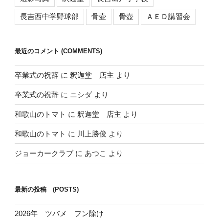
長吉西中学野球部
骨壷
骨壺
ＡＥＤ講習会
最近のコメント (COMMENTS)
卒業式の祝辞
に
釈迦堂 店主
より
卒業式の祝辞
に
ニシダ
より
和歌山のトマト
に
釈迦堂 店主
より
和歌山のトマト
に
川上勝俊
より
ジョーカークラブ
に
あつこ
より
最新の投稿 (POSTS)
2026年 ツバメ フン除け