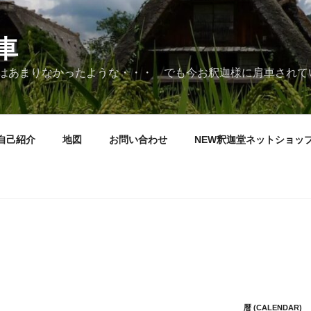
車
はあまりなかったような・・・ でも今お釈迦様に肩車されて
自己紹介
地図
お問い合わせ
NEW釈迦堂ネットショッ
暦 (CALENDAR)