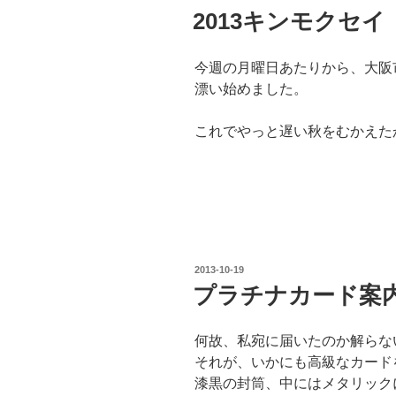
稿
2013キンモクセイ
日:
今週の月曜日あたりから、大阪
漂い始めました。
これでやっと遅い秋をむかえた
投
2013-10-19
稿
プラチナカード案
日:
何故、私宛に届いたのか解らな
それが、いかにも高級なカード
漆黒の封筒、中にはメタリック