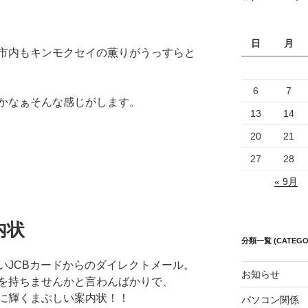
日
月
市内もキンモクセイの薫りがうっすらと
6
7
かなぁそんな感じがします。
13
14
20
21
27
28
« 9月
内状
分類一覧 (CATEGO
いJCBカードからのダイレクトメール。
お知らせ
を持ちませんかと言わんばかりで、
に輝くまぶしい案内状！！
パソコン関係