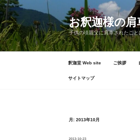
コ
ン
テ
お釈迦様の肩
ン
子供の頃親父に肩車されたこと
ツ
へ
ス
キ
釈迦堂 Web site
ご挨拶
ッ
プ
サイトマップ
月:
2013年10月
投
2013-10-23