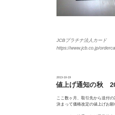
JCBプラチナ法人カード
https://www.jcb.co.jp/orderc
投
2013-10-19
稿
値上げ通知の秋 20
日:
ここ数ヶ月、取引先から送付の
決まって価格改定の値上げお願