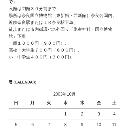
で）
入館は閉館３０分前まで
場所は奈良国立博物館（東新館・西新館）奈良公園内。
近鉄奈良駅またはＪＲ奈良駅下車、
徒歩または市内循環バス外回り「氷室神社・国立博物
館」下車
一般１０００円（９００円）、
高校・大学生７００円（６００円）、
小・中学生４００円（３００円）
暦 (CALENDAR)
2003年10月
日
月
火
水
木
金
土
1
2
3
4
5
6
7
8
9
10
11