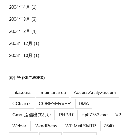
2004年4月
(1)
2004年3月
(3)
2004年2月
(4)
2003年12月
(1)
2003年10月
(1)
索引語 (KEYWORD)
.htaccess
.maintenance
AccessAnalyzer.com
CCleaner
CORESERVER
DMA
Gmail送信出来ない
PHP8.0
sp87753.exe
V2
Welcart
WordPress
WP Mail SMTP
Z640