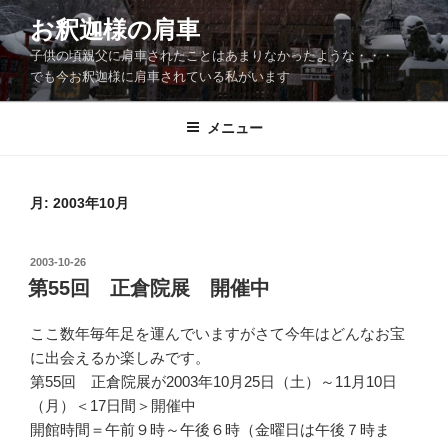
コ
お釈迦様の肩車
ン
子供の頃親父に肩車されたことはあまりなかったような・・・
テ
でも今お釈迦様に肩車されている私がいます
ン
ツ
メニュー
へ
ス
キ
ッ
月:
2003年10月
プ
投
2003-10-26
稿
第55回 正倉院展 開催中
日:
ここ数年毎年足を運んでいますがさて今年はどんなお宝
に出会えるか楽しみです。
第55回 正倉院展が2003年10月25日（土）～11月10日
（月）＜17日間＞開催中
開館時間＝午前９時～午後６時（金曜日は午後７時ま