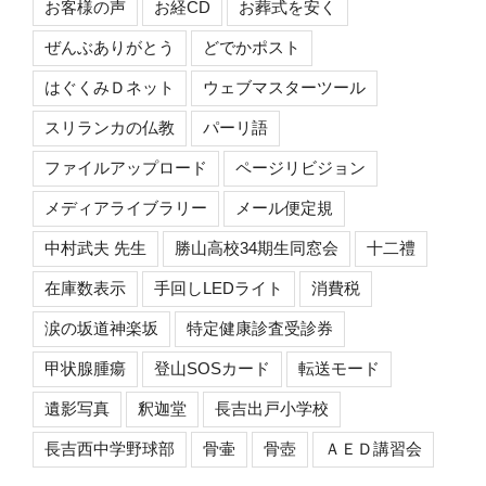
お客様の声
お経CD
お葬式を安く
ぜんぶありがとう
どでかポスト
はぐくみＤネット
ウェブマスターツール
スリランカの仏教
パーリ語
ファイルアップロード
ページリビジョン
メディアライブラリー
メール便定規
中村武夫 先生
勝山高校34期生同窓会
十二禮
在庫数表示
手回しLEDライト
消費税
涙の坂道神楽坂
特定健康診査受診券
甲状腺腫瘍
登山SOSカード
転送モード
遺影写真
釈迦堂
長吉出戸小学校
長吉西中学野球部
骨壷
骨壺
ＡＥＤ講習会