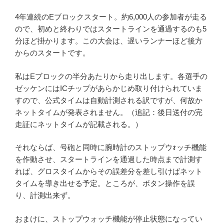
4年連続のEブロックスタート。約6,000人の参加者が走る
ので、初めと終わりではスタートラインを通過するのも5
分ほど掛かります。この大会は、遅いランナーほど後方
からのスタートです。
私はEブロックの半分あたりから走り出します。各選手の
ゼッケンにはICチップがあらかじめ取り付けられていま
すので、公式タイムは自動計測される訳ですが、何故か
ネットタイムが発表されません。（追記：後日送付の完
走証にネットタイムが記載される。）
それならば、号砲と同時に腕時計のストップウｫッチ機能
を作動させ、スタートラインを通過した時点まで計測す
れば、グロスタイムからその誤差分を差し引けばネット
タイムを導き出せる予定。ところが、ボタン操作を誤
り、計測出来ず。
おまけに、ストップウォッチ機能が停止状態になってい