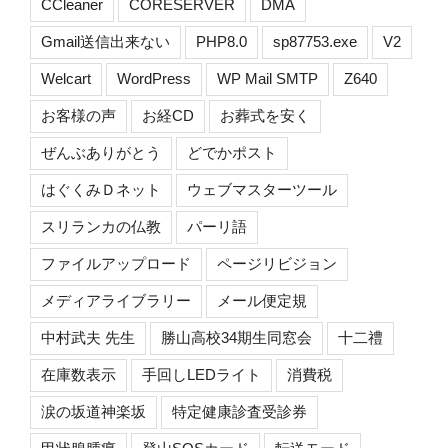
CCleaner
CORESERVER
DMA
Gmail送信出来ない
PHP8.0
sp87753.exe
V2
Welcart
WordPress
WP Mail SMTP
Z640
お客様の声
お経CD
お葬式を安く
ぜんぶありがとう
どでかポスト
はぐくみＤネット
ウェブマスターツール
スリランカの仏教
パーリ語
ファイルアップロード
ページリビジョン
メディアライブラリー
メール便定規
中村武夫 先生
勝山高校34期生同窓会
十二禮
在庫数表示
手回しLEDライト
消費税
涙の坂道神楽坂
特定健康診査受診券