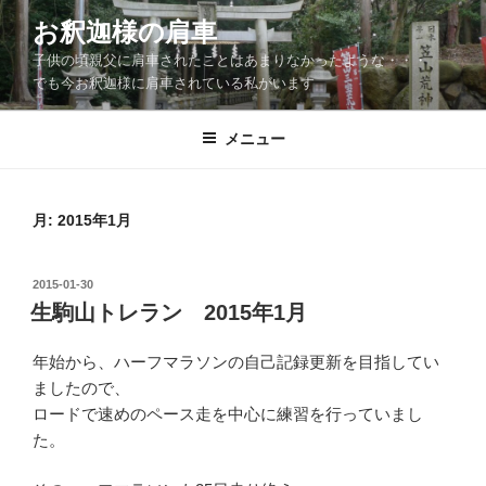
コ
お釈迦様の肩車
ン
子供の頃親父に肩車されたことはあまりなかったような・・・
テ
でも今お釈迦様に肩車されている私がいます
ン
ツ
メニュー
へ
ス
キ
ッ
月:
2015年1月
プ
投
2015-01-30
稿
生駒山トレラン 2015年1月
日:
年始から、ハーフマラソンの自己記録更新を目指してい
ましたので、
ロードで速めのペース走を中心に練習を行っていまし
た。