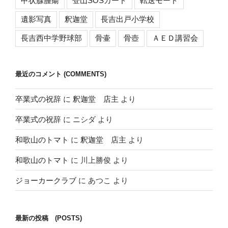
甲状腺腫瘍
登山SOSカード
転送モード
遺影写真
釈迦堂
長吉出戸小学校
長吉西中学野球部
骨壷
骨壺
ＡＥＤ講習会
最近のコメント (COMMENTS)
卒業式の祝辞
に
釈迦堂 店主
より
卒業式の祝辞
に
ニシダ
より
和歌山のトマト
に
釈迦堂 店主
より
和歌山のトマト
に
川上勝俊
より
ジョーカークラブ
に
あつこ
より
最新の投稿 (POSTS)