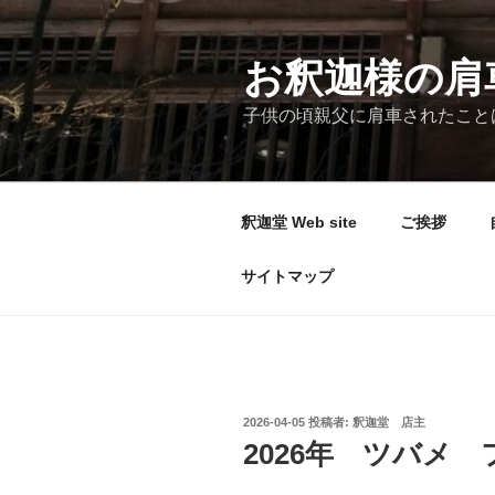
コ
ン
テ
お釈迦様の肩
ン
子供の頃親父に肩車されたこと
ツ
へ
ス
キ
釈迦堂 Web site
ご挨拶
ッ
プ
サイトマップ
投
2026-04-05
投稿者:
釈迦堂 店主
稿
2026年 ツバメ
日: