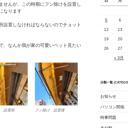
日
月
ませんが、この時期にフン除けを設置し
変になります
5
6
所設置しなければならないのでチョット
12
13
19
20
で、なんか我が家の可愛いペット見たい
26
27
« 3月
分類一覧 (CATEGO
お知らせ
パソコン関係
 設置前
フン除け 設置後
時事問題