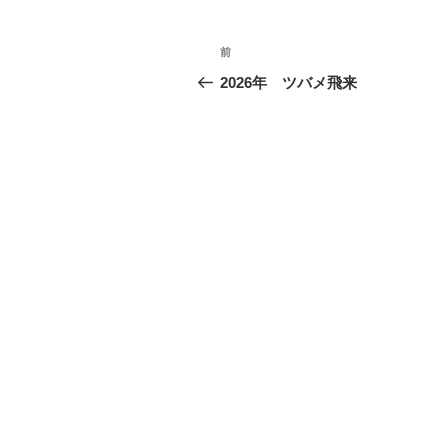
投
前
前
稿
の
2026年 ツバメ飛来
投
ナ
稿
ビ
ゲ
ー
シ
ョ
ン