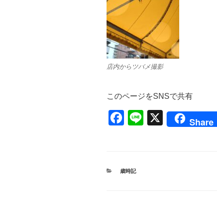
店内からツバメ撮影
このページをSNSで共有
F
Li
X
Share
a
n
c
e
e
カ
歳時記
b
テ
ゴ
o
リ
ー
o