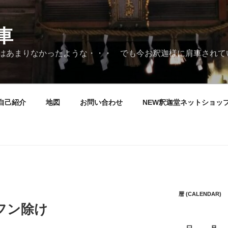
車
はあまりなかったような・・・ でも今お釈迦様に肩車されて
自己紹介
地図
お問い合わせ
NEW釈迦堂ネットショッ
暦 (CALENDAR)
 フン除け