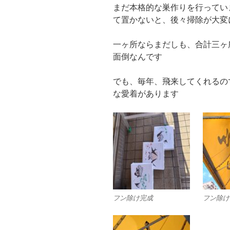
まだ本格的な巣作りを行ってい
て置かないと、後々掃除が大
一ヶ所ならまだしも、合計三ヶ
面倒なんです
でも、毎年、飛来してくれるの
な愛着があります
フン除け完成
フン除け