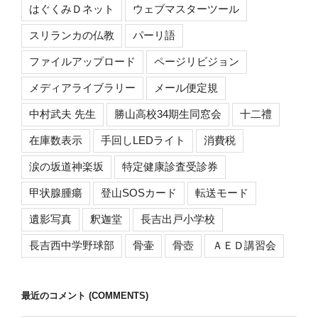
はぐくみＤネット
ウェブマスターツール
スリランカの仏教
パーリ語
ファイルアップロード
ページリビジョン
メディアライブラリー
メール便定規
中村武夫 先生
勝山高校34期生同窓会
十二禮
在庫数表示
手回しLEDライト
消費税
涙の坂道神楽坂
特定健康診査受診券
甲状腺腫瘍
登山SOSカード
転送モード
遺影写真
釈迦堂
長吉出戸小学校
長吉西中学野球部
骨壷
骨壺
ＡＥＤ講習会
最近のコメント (COMMENTS)