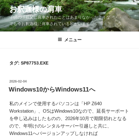
コ
お釈迦様の肩車
ン
子供の頃親父に肩車されたことはあまりなかったような・・・
テ
でも今お釈迦様に肩車されている私がいます
ン
ツ
メニュー
へ
ス
キ
ッ
タグ:
SP87753.EXE
プ
投
2026-02-04
稿
Windows10からWindows11へ
日:
私のメインで使用するパソコンは「HP Z640
Workstation」、OSはWindows10なので、延長サーポート
を申し込みはしたものの、2026年10月で期限切れとなる
ので、年明けのレンタルサーバー引越しと共に、
Windows11へバージョンアップしなければ