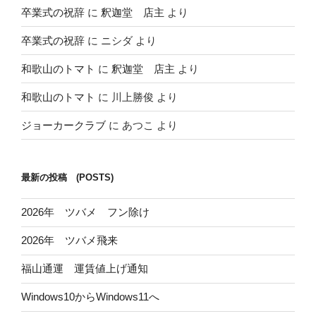
卒業式の祝辞
に
釈迦堂 店主
より
卒業式の祝辞
に
ニシダ
より
和歌山のトマト
に
釈迦堂 店主
より
和歌山のトマト
に
川上勝俊
より
ジョーカークラブ
に
あつこ
より
最新の投稿 (POSTS)
2026年 ツバメ フン除け
2026年 ツバメ飛来
福山通運 運賃値上げ通知
Windows10からWindows11へ