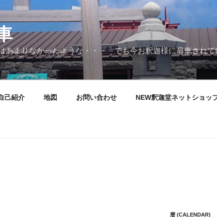
車
はあまりなかったような・・・ でも今お釈迦様に肩車されて
自己紹介
地図
お問い合わせ
NEW釈迦堂ネットショッ
暦 (CALENDAR)