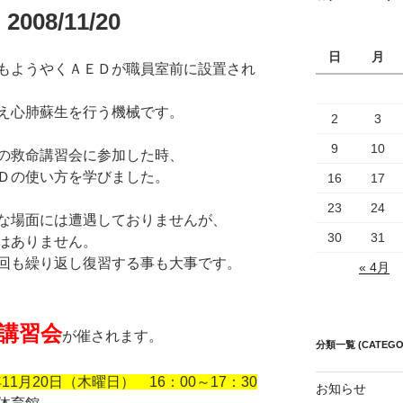
08/11/20
日
月
もようやくＡＥＤが職員室前に設置され
与え心肺蘇生を行う機械です。
2
3
9
10
の救命講習会に参加した時、
Ｄの使い方を学びました。
16
17
23
24
な場面には遭遇しておりませんが、
30
31
はありません。
回も繰り返し復習する事も大事です。
« 4月
講習会
が催されます。
分類一覧 (CATEGO
年11月20日（木曜日） 16：00～17：30
お知らせ