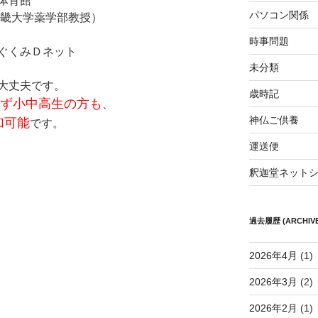
体育館
パソコン関係
畿大学薬学部教授）
時事問題
ぐくみＤネット
未分類
大丈夫です。
歳時記
ず小中高生の方も
、
神仏ご供養
加可能
です。
運送便
釈迦堂ネット
過去履歴 (ARCHIVE
2026年4月
(1)
2026年3月
(2)
2026年2月
(1)