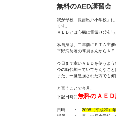
稿
無料のAED講習会 20
日:
我が母校「長吉出戸小学校」に
ます。
ＡＥＤとは心臓に電気ｼｮｯｸを
私自身は、二年前にＰＴＡ主催
平野消防署の隊員さんからＡＥ
今日まで幸いＡＥＤを使うよう
今の時代知っていてそんなこと
また、一度勉強された方でも何
と言うことで今月、
無料のＡＥＤ
下記日時に
日時 ：
2008（平成20）