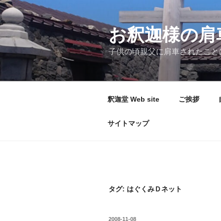
コ
ン
テ
お釈迦様の肩
ン
子供の頃親父に肩車されたこと
ツ
へ
ス
キ
釈迦堂 Web site
ご挨拶
ッ
プ
サイトマップ
タグ:
はぐくみＤネット
投
2008-11-08