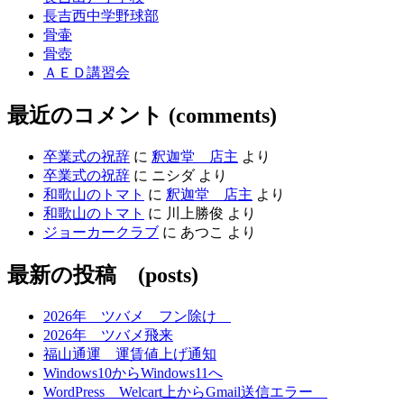
長吉西中学野球部
骨壷
骨壺
ＡＥＤ講習会
最近のコメント (comments)
卒業式の祝辞
に
釈迦堂 店主
より
卒業式の祝辞
に
ニシダ
より
和歌山のトマト
に
釈迦堂 店主
より
和歌山のトマト
に
川上勝俊
より
ジョーカークラブ
に
あつこ
より
最新の投稿 (posts)
2026年 ツバメ フン除け
2026年 ツバメ飛来
福山通運 運賃値上げ通知
Windows10からWindows11へ
WordPress Welcart上からGmail送信エラー