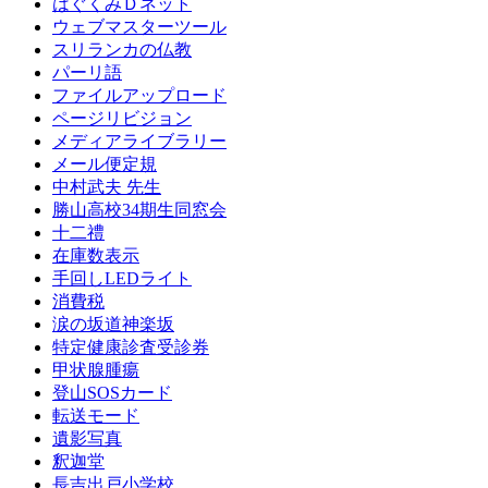
はぐくみＤネット
ウェブマスターツール
スリランカの仏教
パーリ語
ファイルアップロード
ページリビジョン
メディアライブラリー
メール便定規
中村武夫 先生
勝山高校34期生同窓会
十二禮
在庫数表示
手回しLEDライト
消費税
涙の坂道神楽坂
特定健康診査受診券
甲状腺腫瘍
登山SOSカード
転送モード
遺影写真
釈迦堂
長吉出戸小学校