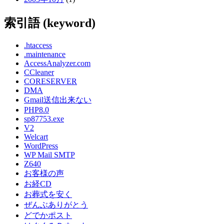
索引語 (keyword)
.htaccess
.maintenance
AccessAnalyzer.com
CCleaner
CORESERVER
DMA
Gmail送信出来ない
PHP8.0
sp87753.exe
V2
Welcart
WordPress
WP Mail SMTP
Z640
お客様の声
お経CD
お葬式を安く
ぜんぶありがとう
どでかポスト