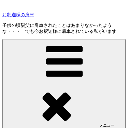
コ
ン
お釈迦様の肩車
テ
ン
子供の頃親父に肩車されたことはあまりなかったよう
ツ
な・・・ でも今お釈迦様に肩車されている私がいます
へ
ス
キ
ッ
プ
メニュー