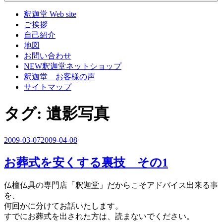
釈迦堂 Web site
ご挨拶
自己紹介
地図
お問い合わせ
NEW釈迦堂ネットショップ
釈迦堂 お客様の声
サイトマップ
タグ:
遺影写真
投
2009-03-07
2009-04-08
稿
お葬式を安くする裏技 その1
日:
仏檀仏具の専門店「釈迦堂」だからこそアドバイス出来る事
を、
何回かに分けてお話いたします。
すでにお葬式を出された方は、読まないでください。