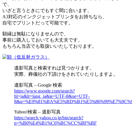
で、
いざと言うときにでもすぐ間に合います。
A3対応のインクジェットプリンタをお持ちなら、
自宅でプリントだって可能です。
額縁は無駄になりませんので、
事前に購入しておいても大丈夫です。
もちろん当店でも取扱いいたしております。
遺影写真と検索すれば見つかります。
実際、葬儀社の下請けをされていたりしますよ。
遺影写真 – Google 検索
https://www.google.com/search?
hl=ja&lr=lang_ja&ie=UTF-8&oe=UTF-
8&q=%E9%81%BA%E5%BD%B1%E5%86%99%E7%9C%9
Yahoo!検索 – 遺影写真
https://search.yahoo.co.jp/bin/search?
p=%B0%E4%B1%C6%BC%CC%BF%BF