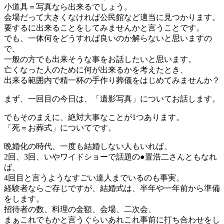
小道具＝写真なら出来るでしょう。
会場だって大きくなければ公民館など適当に見つかります。
要するに出来ることをしてみませんかと言うことです。
でも、一体何をどうすれば良いのか解らないと思いますの
で、
一般の方でも出来そうな事をお話したいと思います。
亡くなった人のために何が出来るかを考えたとき、
出来る範囲内で精一杯の手作り葬儀をはじめてみませんか？
まず、一回目の今日は、「遺影写真」についてお話します。
でもそのまえに、絶対大事なことが1つあります。
「死＝お葬式」についてです。
晩婚化の時代、一度も結婚しない人もいれば、
2回、3回、いやワイドショーで話題の●置浩二さんともなれ
ば、
4回目と言うようなすごい達人までいるのも事実。
経験者ならご存じですが、結婚式は、半年や一年前から準備
をします。
招待者の数、料理の金額、会場、二次会、
まぁこれでもかと言うぐらいあれこれ事前に打ち合わせをし