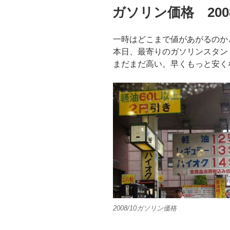
稿
ガソリン価格 2008
日:
一時はどこまで値があがるのか
本日、最寄りのガソリンスタン
まだまだ高い。早くもっと安く
2008/10ガソリン価格