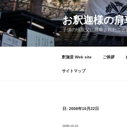
コ
ン
テ
お釈迦様の肩
ン
子供の頃親父に肩車されたこと
ツ
へ
ス
キ
釈迦堂 Web site
ご挨拶
ッ
プ
サイトマップ
日:
2008年10月22日
投
2008-10-22