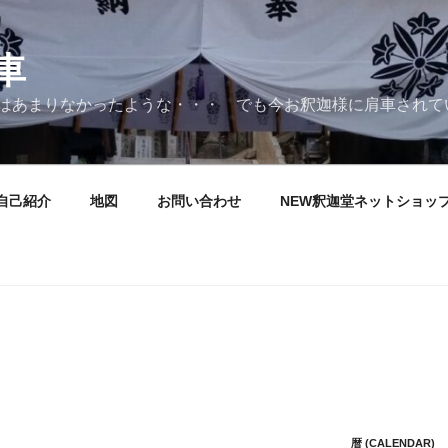
車
はあまりなかったような・・・ でも今お釈迦様に肩車されて
自己紹介
地図
お問い合わせ
NEW釈迦堂ネットショッ
暦 (CALENDAR)