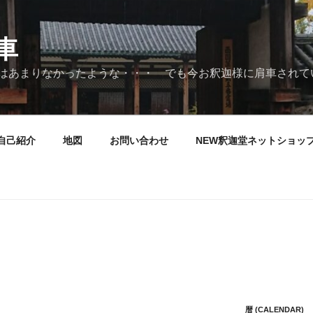
車
はあまりなかったような・・・ でも今お釈迦様に肩車されて
自己紹介
地図
お問い合わせ
NEW釈迦堂ネットショッ
暦 (CALENDAR)