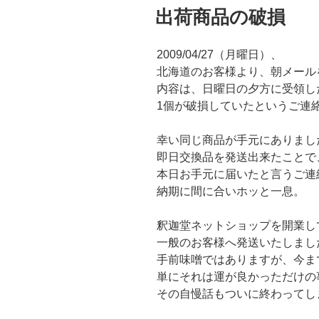
稿
出荷商品の破損
日:
2009/04/27（月曜日）、
北海道のお客様より、朝メール
内容は、日曜日の夕方に受領し
1個が破損していたというご連
幸い同じ商品が手元にありまし
即日交換品を発送出来たことで
本日お手元に届いたと言うご連
納期に間に合いホッと一息。
釈迦堂ネットショップを開業し
一般のお客様へ発送いたしまし
手前味噌ではありますが、今ま
単にそれは運が良かっただけの
その自慢話もついに終わってし