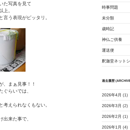
いた写真を見て
時事問題
以上。
と言う表現がピッタリ。
未分類
歳時記
神仏ご供養
運送便
釈迦堂ネット
過去履歴 (ARCHIVE
が、まぁ見事！！
たぐらいでは、
2026年4月
(1)
と考えられなくもない。
2026年3月
(2)
2026年2月
(1)
け出来た事で、
2026年1月
(4)