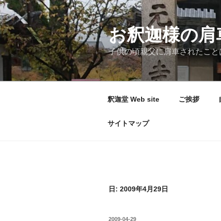
コ
ン
テ
お釈迦様の肩
ン
子供の頃親父に肩車されたこと
ツ
へ
ス
キ
釈迦堂 Web site
ご挨拶
ッ
プ
サイトマップ
日:
2009年4月29日
投
2009-04-29