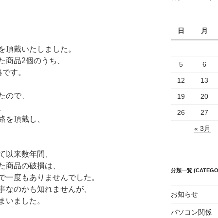
日
月
を頂戴いたしました。
た商品2個のうち、
5
6
絡です。
12
13
たので、
19
20
、
26
27
絡を頂戴し、
« 3月
て以来数年間、
た商品の破損は、
分類一覧 (CATEGO
で一度もありませんでした。
事なのかも知れませんが、
お知らせ
まいました。
パソコン関係