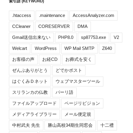
索引語 (KEYWORD)
.htaccess
.maintenance
AccessAnalyzer.com
CCleaner
CORESERVER
DMA
Gmail送信出来ない
PHP8.0
sp87753.exe
V2
Welcart
WordPress
WP Mail SMTP
Z640
お客様の声
お経CD
お葬式を安く
ぜんぶありがとう
どでかポスト
はぐくみＤネット
ウェブマスターツール
スリランカの仏教
パーリ語
ファイルアップロード
ページリビジョン
メディアライブラリー
メール便定規
中村武夫 先生
勝山高校34期生同窓会
十二禮