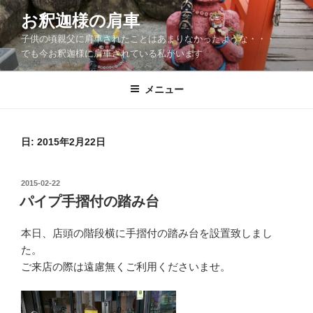
コ
お釈迦様の肩車
ン
子供の頃親父に肩車されたことはあまりなかったような・・・
テ
でも今お釈迦様に肩車されている私がいます
ン
ツ
メニュー
へ
ス
キ
ッ
日:
2015年2月22日
プ
投
2015-02-22
稿
パイプ手摺付の踏み台
日:
本日、店頭の階段横に手摺付の踏み台を設置致しまし
た。
ご来店の際は遠慮無くご利用くださいませ。