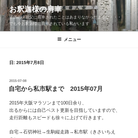
コ
お釈迦様の肩車
ン
子供の頃親父に肩車されたことはあまりなかったような・・・
テ
でも今お釈迦様に肩車されている私がいます
ン
ツ
メニュー
へ
ス
キ
ッ
日:
2015年7月8日
プ
投
2015-07-08
稿
自宅から私市駅まで 2015年07月
日:
2015年大阪マラソンまで100日余り、
出るからには自己ベスト更新を目指していますので、
走行距離もスピードも徐々に上げて行きます。
自宅→石切神社→生駒縦走路→私市駅（きさいちえ