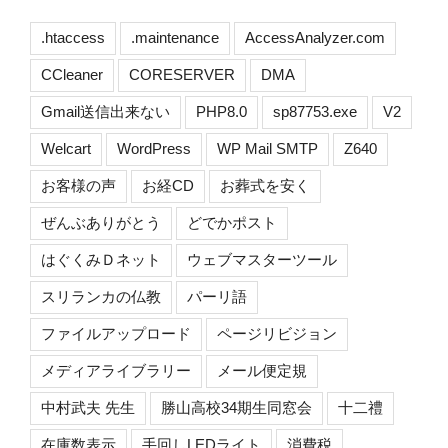
.htaccess
.maintenance
AccessAnalyzer.com
CCleaner
CORESERVER
DMA
Gmail送信出来ない
PHP8.0
sp87753.exe
V2
Welcart
WordPress
WP Mail SMTP
Z640
お客様の声
お経CD
お葬式を安く
ぜんぶありがとう
どでかポスト
はぐくみＤネット
ウェブマスターツール
スリランカの仏教
パーリ語
ファイルアップロード
ページリビジョン
メディアライブラリー
メール便定規
中村武夫 先生
勝山高校34期生同窓会
十二禮
在庫数表示
手回しLEDライト
消費税