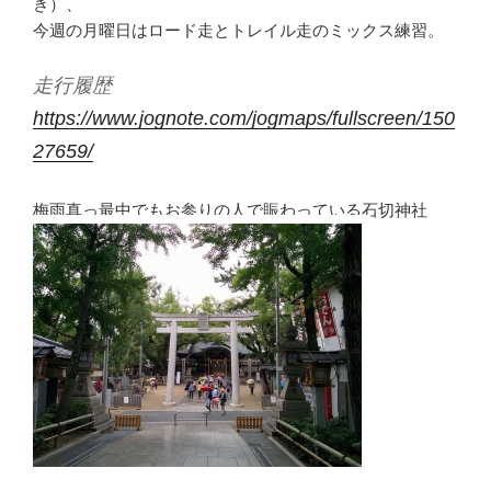
き）、
今週の月曜日はロード走とトレイル走のミックス練習。
走行履歴
https://www.jognote.com/jogmaps/fullscreen/150
27659/
梅雨真っ最中でもお参りの人で賑わっている石切神社