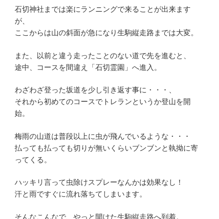
石切神社までは楽にランニングで来ることが出来ます
が、
ここからは山の斜面が急になり生駒縦走路までは大変。
また、以前と違う走ったことのない道で先を進むと、
途中、コースを間違え「石切霊園」へ進入。
わざわざ登った坂道を少し引き返す事に・・・、
それから初めてのコースでトレランというか登山を開
始。
梅雨の山道は普段以上に虫が飛んでいるような・・・
払っても払っても切りが無いくらいブンブンと執拗に寄
ってくる。
ハッキリ言って虫除けスプレーなんかは効果なし！
汗と雨ですぐに流れ落ちてしまいます。
そんなこんなで、やっと開けた生駒縦走路へ到着。