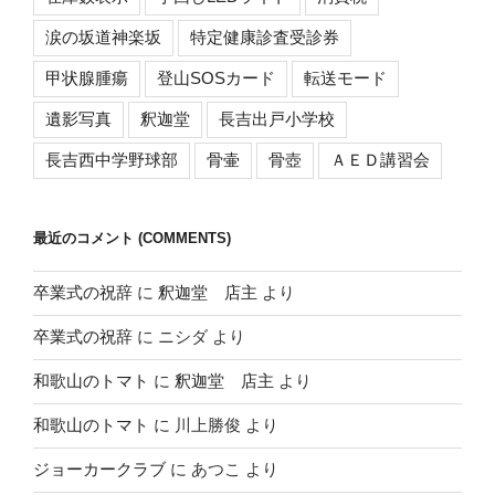
涙の坂道神楽坂
特定健康診査受診券
甲状腺腫瘍
登山SOSカード
転送モード
遺影写真
釈迦堂
長吉出戸小学校
長吉西中学野球部
骨壷
骨壺
ＡＥＤ講習会
最近のコメント (COMMENTS)
卒業式の祝辞
に
釈迦堂 店主
より
卒業式の祝辞
に
ニシダ
より
和歌山のトマト
に
釈迦堂 店主
より
和歌山のトマト
に
川上勝俊
より
ジョーカークラブ
に
あつこ
より