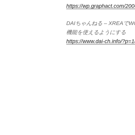
https://wp.graphact.com/200
DAIちゃんねる – XREAでW
機能を使えるようにする
https://www.dai-ch.info/?p=1