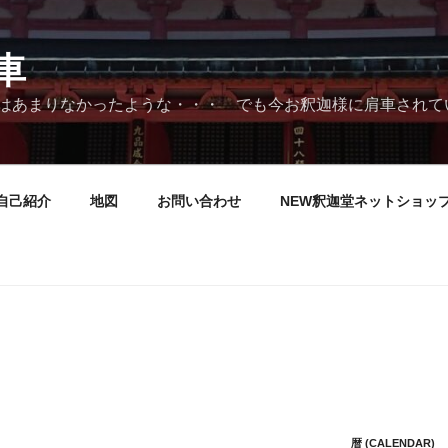
車
はあまりなかったような・・・ でも今お釈迦様に肩車されて
自己紹介
地図
お問い合わせ
NEW釈迦堂ネットショッ
暦 (CALENDAR)