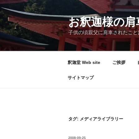
コ
ン
テ
お釈迦様の肩
ン
子供の頃親父に肩車されたこと
ツ
へ
ス
キ
釈迦堂 Web site
ご挨拶
ッ
プ
サイトマップ
タグ:
メディアライブラリー
投
2008-09-25