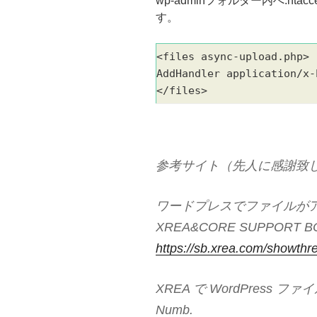
wp-adminフォルダー内へ.ht
す。
<files async-upload.php>
AddHandler application/x-
</files>
参考サイト（先人に感謝致
ワードプレスでファイルがア
XREA&CORE SUPPORT B
https://sb.xrea.com/showth
XREA で WordPress
Numb.