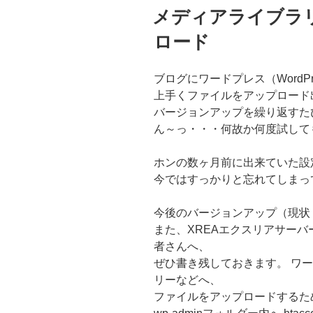
稿
メディアライブラ
日:
ロード
ブログにワードプレス（WordPr
上手くファイルをアップロード
バージョンアップを繰り返すた
ん～っ・・・何故か何度試して
ホンの数ヶ月前に出来ていた設
今ではすっかりと忘れてしまっ
今後のバージョンアップ（現状：
また、XREAエクスリアサーバー
者さんへ、
ぜひ書き残しておきます。 ワ
リーなどへ、
ファイルをアップロードするた