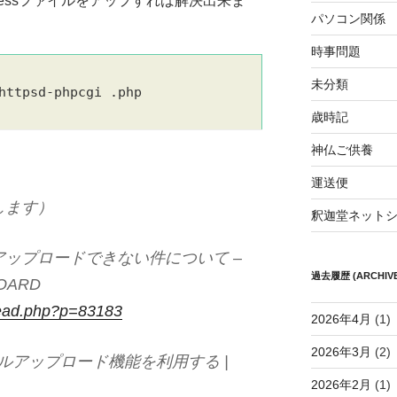
accessファイルをアップすれば解決出来ま
パソコン関係
時事問題
未分類
httpsd-phpcgi .php
歳時記
神仏ご供養
運送便
します）
釈迦堂ネット
ップロードできない件について –
過去履歴 (ARCHIVE
OARD
read.php?p=83183
2026年4月
(1)
2026年3月
(2)
 ファイルアップロード機能を利用する |
2026年2月
(1)