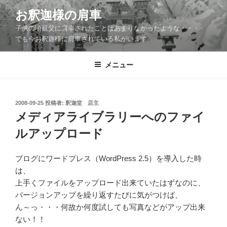
コ
お釈迦様の肩車
ン
子供の頃親父に肩車されたことはあまりなかったような・・・
テ
でも今お釈迦様に肩車されている私がいます
ン
ツ
メニュー
へ
ス
キ
ッ
投
2008-09-25
投稿者:
釈迦堂 店主
稿
メディアライブラリーへのファイ
プ
日:
ルアップロード
ブログにワードプレス（WordPress 2.5）を導入した時
は、
上手くファイルをアップロード出来ていたはずなのに、
バージョンアップを繰り返すたびに気がつけば、
ん～っ・・・何故か何度試しても写真などがアップ出来
ない！！