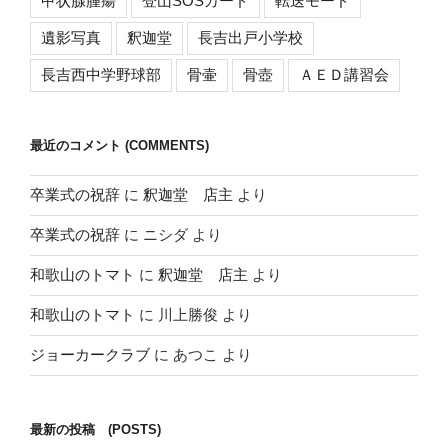
甲状腺腫瘍
登山SOSカード
転送モード
遺影写真
釈迦堂
長吉出戸小学校
長吉西中学野球部
骨壷
骨壺
ＡＥＤ講習会
最近のコメント (COMMENTS)
卒業式の祝辞
に
釈迦堂 店主
より
卒業式の祝辞
に
ニシダ
より
和歌山のトマト
に
釈迦堂 店主
より
和歌山のトマト
に
川上勝俊
より
ジョーカークラブ
に
あつこ
より
最新の投稿 (POSTS)