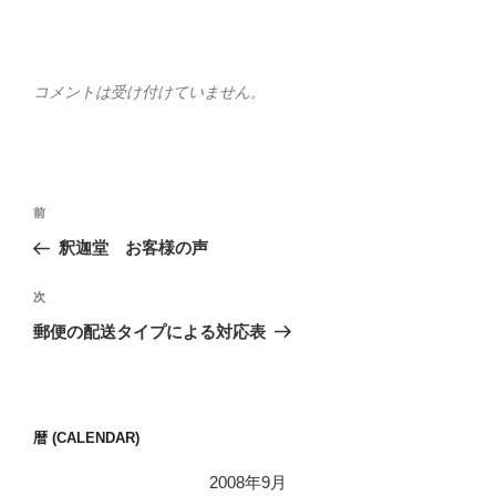
コメントは受け付けていません。
投
前
前
稿
の
釈迦堂 お客様の声
ナ
投
ビ
稿
次
次
ゲ
の
郵便の配送タイプによる対応表
投
ー
稿
シ
ョ
暦 (CALENDAR)
ン
2008年9月