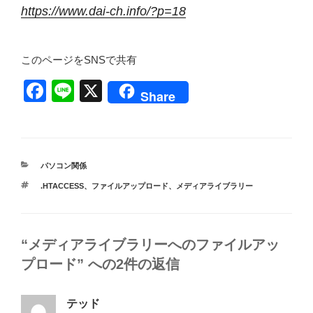
https://www.dai-ch.info/?p=18
このページをSNSで共有
F
Li
X
Share
a
n
c
e
e
カ
パソコン関係
b
テ
タ
.HTACCESS
、
ファイルアップロード
、
メディアライブラリー
ゴ
o
グ
リ
ー
o
k
“メディアライブラリーへのファイルアッ
プロード” への2件の返信
テッド