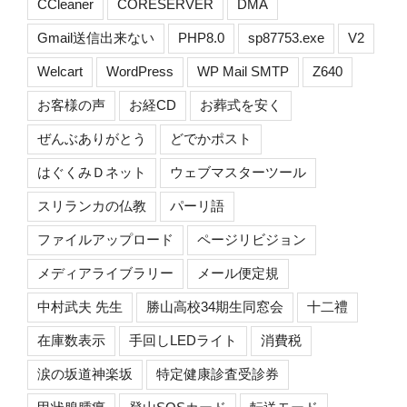
CCleaner
CORESERVER
DMA
Gmail送信出来ない
PHP8.0
sp87753.exe
V2
Welcart
WordPress
WP Mail SMTP
Z640
お客様の声
お経CD
お葬式を安く
ぜんぶありがとう
どでかポスト
はぐくみＤネット
ウェブマスターツール
スリランカの仏教
パーリ語
ファイルアップロード
ページリビジョン
メディアライブラリー
メール便定規
中村武夫 先生
勝山高校34期生同窓会
十二禮
在庫数表示
手回しLEDライト
消費税
涙の坂道神楽坂
特定健康診査受診券