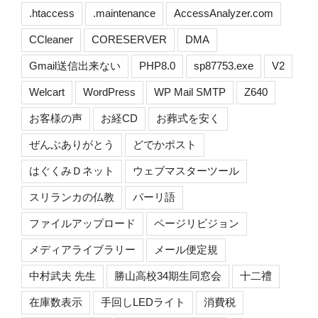
.htaccess
.maintenance
AccessAnalyzer.com
CCleaner
CORESERVER
DMA
Gmail送信出来ない
PHP8.0
sp87753.exe
V2
Welcart
WordPress
WP Mail SMTP
Z640
お客様の声
お経CD
お葬式を安く
ぜんぶありがとう
どでかポスト
はぐくみＤネット
ウェブマスターツール
スリランカの仏教
パーリ語
ファイルアップロード
ページリビジョン
メディアライブラリー
メール便定規
中村武夫 先生
勝山高校34期生同窓会
十二禮
在庫数表示
手回しLEDライト
消費税