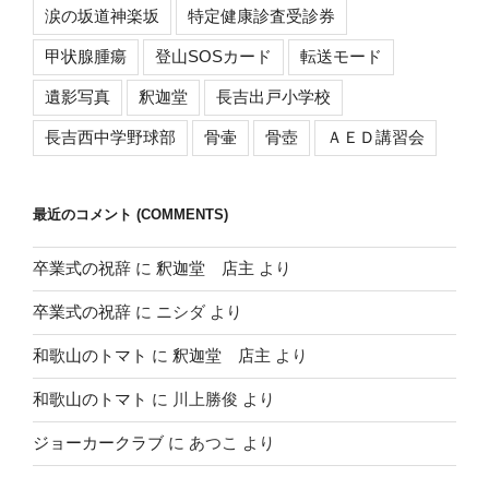
涙の坂道神楽坂
特定健康診査受診券
甲状腺腫瘍
登山SOSカード
転送モード
遺影写真
釈迦堂
長吉出戸小学校
長吉西中学野球部
骨壷
骨壺
ＡＥＤ講習会
最近のコメント (COMMENTS)
卒業式の祝辞
に
釈迦堂 店主
より
卒業式の祝辞
に
ニシダ
より
和歌山のトマト
に
釈迦堂 店主
より
和歌山のトマト
に
川上勝俊
より
ジョーカークラブ
に
あつこ
より