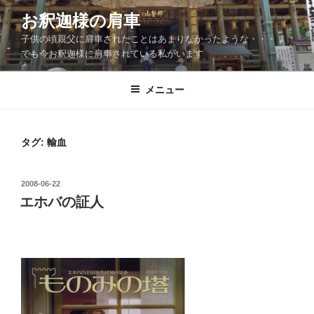
コ
お釈迦様の肩車
ン
子供の頃親父に肩車されたことはあまりなかったような・・・
テ
でも今お釈迦様に肩車されている私がいます
ン
ツ
メニュー
へ
ス
キ
ッ
タグ:
輸血
プ
投
2008-06-22
稿
エホバの証人
日: