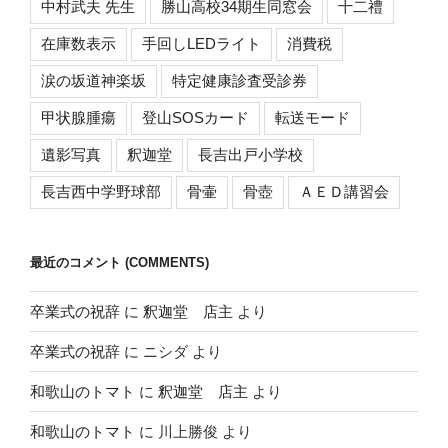
中村武夫 先生
勝山高校34期生同窓会
十二禮
在庫数表示
手回しLEDライト
消費税
涙の坂道神楽坂
特定健康診査受診券
甲状腺腫瘍
登山SOSカード
転送モード
遺影写真
釈迦堂
長吉出戸小学校
長吉西中学野球部
骨壷
骨壺
ＡＥＤ講習会
最近のコメント (COMMENTS)
卒業式の祝辞
に
釈迦堂 店主
より
卒業式の祝辞
に
ニシダ
より
和歌山のトマト
に
釈迦堂 店主
より
和歌山のトマト
に
川上勝俊
より