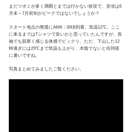
まだツボミが多く満開とまでは行かない状況で、見頃は6
月末～7月初旬がピークではないでしょうか？
スタート地点の熊渡にAM6：00頃到着、気温12℃。ここ
に来るまではTシャツで良いかと思っていたんですが、長
袖でも肌寒く感じる体感でビックリ、ただ、下山した12
時過ぎには29℃まで気温も上がり、木陰でないと街同様
に暑いですね。
写真まとめてみましたご覧ください。