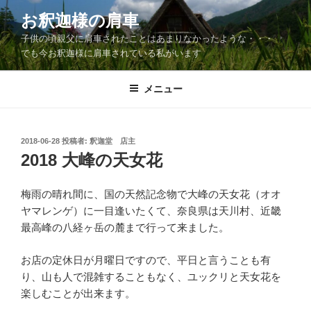
コ
お釈迦様の肩車
ン
子供の頃親父に肩車されたことはあまりなかったような・・・
テ
でも今お釈迦様に肩車されている私がいます
ン
ツ
メニュー
へ
ス
キ
ッ
投
2018-06-28
投稿者:
釈迦堂 店主
稿
2018 大峰の天女花
プ
日:
梅雨の晴れ間に、国の天然記念物で大峰の天女花（オオ
ヤマレンゲ）に一目逢いたくて、奈良県は天川村、近畿
最高峰の八経ヶ岳の麓まで行って来ました。
お店の定休日が月曜日ですので、平日と言うことも有
り、山も人で混雑することもなく、ユックリと天女花を
楽しむことが出来ます。