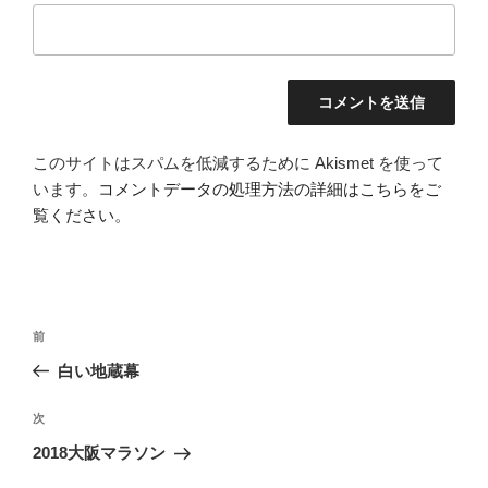
このサイトはスパムを低減するために Akismet を使って
います。
コメントデータの処理方法の詳細はこちらをご
覧ください
。
投
前
前
稿
の
白い地蔵幕
ナ
投
ビ
稿
次
次
ゲ
の
2018大阪マラソン
投
ー