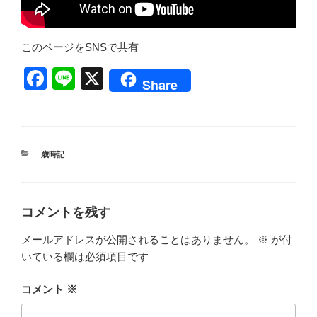
このページをSNSで共有
F
Li
X
Share
a
n
c
e
e
カ
歳時記
b
テ
ゴ
o
リ
ー
o
コメントを残す
k
メールアドレスが公開されることはありません。
※
が付
いている欄は必須項目です
コメント
※