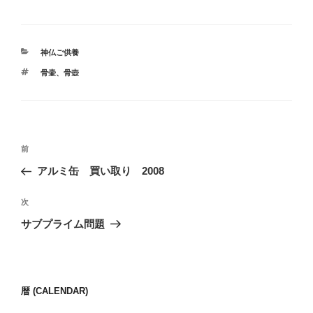
a
n
c
e
e
カ
神仏ご供養
b
テ
タ
骨壷
、
骨壺
ゴ
o
グ
リ
ー
o
k
投
前
前
稿
の
アルミ缶 買い取り 2008
ナ
投
ビ
稿
次
次
ゲ
の
サブプライム問題
投
ー
稿
シ
ョ
暦 (CALENDAR)
ン