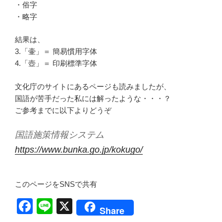
・俗字
・略字
結果は、
3.「壷」＝ 簡易慣用字体
4.「壺」＝ 印刷標準字体
文化庁のサイトにあるページも読みましたが、
国語が苦手だった私には解ったような・・・？
ご参考までに以下よりどうぞ
国語施策情報システム
https://www.bunka.go.jp/kokugo/
このページをSNSで共有
F
Li
X
Share