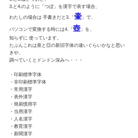
3.と4.のように「つぼ」を漢字で表す場合、
壷
わたしの場合は 手書きだと3.「
」で、
壺
パソコンで変換する時には4.「
」を、
知らずに 使っています。
たぶんこれは亜と亞の新旧字体の違いぐらいかなと思い
きや、
調べていくとドンドン深みへ・・・
・印刷標準字体
・非印刷標準字体
・常用漢字
・表外漢字
・簡易慣用字
・当用漢字
・人名漢字
・教育漢字
・新聞漢字