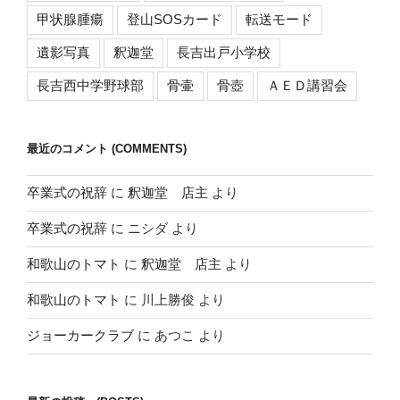
甲状腺腫瘍
登山SOSカード
転送モード
遺影写真
釈迦堂
長吉出戸小学校
長吉西中学野球部
骨壷
骨壺
ＡＥＤ講習会
最近のコメント (COMMENTS)
卒業式の祝辞
に
釈迦堂 店主
より
卒業式の祝辞
に
ニシダ
より
和歌山のトマト
に
釈迦堂 店主
より
和歌山のトマト
に
川上勝俊
より
ジョーカークラブ
に
あつこ
より