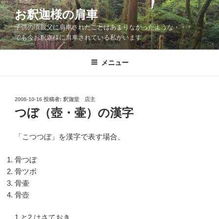
コ
お釈迦様の肩車
ン
子供の頃親父に肩車されたことはあまりなかったような・・・
テ
でも今お釈迦様に肩車されている私がいます
ン
ツ
メニュー
へ
ス
キ
ッ
投
2008-10-16
投稿者:
釈迦堂 店主
稿
つぼ（壺・壷）の漢字
プ
日:
「こつつぼ」を漢字で表す場合、
骨つぼ
骨ツボ
骨壷
骨壺
1.と2.はさておき、