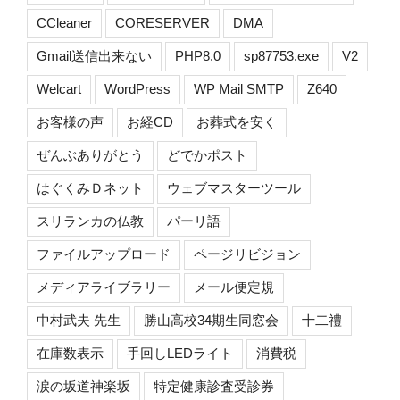
CCleaner
CORESERVER
DMA
Gmail送信出来ない
PHP8.0
sp87753.exe
V2
Welcart
WordPress
WP Mail SMTP
Z640
お客様の声
お経CD
お葬式を安く
ぜんぶありがとう
どでかポスト
はぐくみＤネット
ウェブマスターツール
スリランカの仏教
パーリ語
ファイルアップロード
ページリビジョン
メディアライブラリー
メール便定規
中村武夫 先生
勝山高校34期生同窓会
十二禮
在庫数表示
手回しLEDライト
消費税
涙の坂道神楽坂
特定健康診査受診券