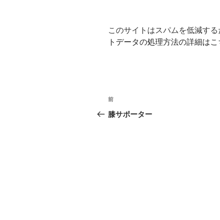
このサイトはスパムを低減するため
トデータの処理方法の詳細はこ
投
前
前
稿
の
膝サポーター
投
ナ
稿
ビ
ゲ
ー
シ
ョ