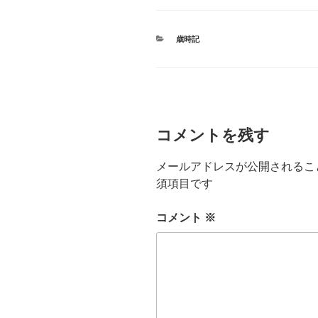
c
e
e
カ
歳時記
b
テ
ゴ
o
リ
ー
o
k
コメントを残す
メールアドレスが公開されるこ
須項目です
コメント
※