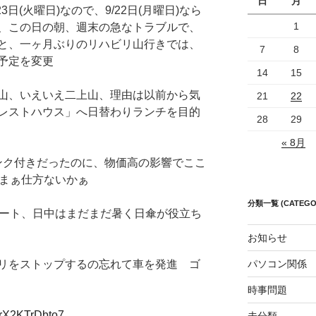
日
月
日(火曜日)なので、9/22日(月曜日)なら
1
、この日の朝、週末の急なトラブルで、
と、一ヶ月ぶりのリハビリ山行きでは、
7
8
予定を変更
14
15
山、いえいえ二上山、理由は以前から気
21
22
レストハウス」へ日替わりランチを目的
28
29
« 8月
リンク付きだったのに、物価高の影響でここ
) まぁ仕方ないかぁ
分類一覧 (CATEGO
タート、日中はまだまだ暑く日傘が役立ち
お知らせ
パソコン関係
リをストップするの忘れて車を発進 ゴ
時事問題
xrX2KTrDbto7