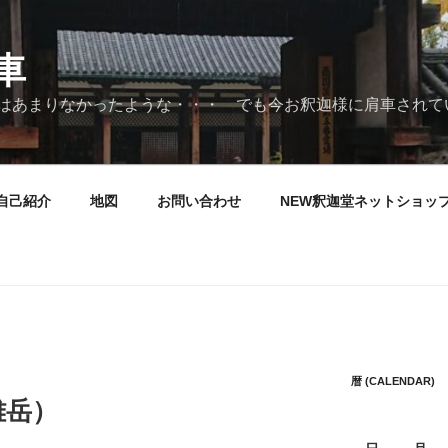
車
はあまりなかったような・・・ でも今お釈迦様に肩車されて
自己紹介
地図
お問い合わせ
NEW釈迦堂ネットショッ
暦 (CALENDAR)
雌岳）