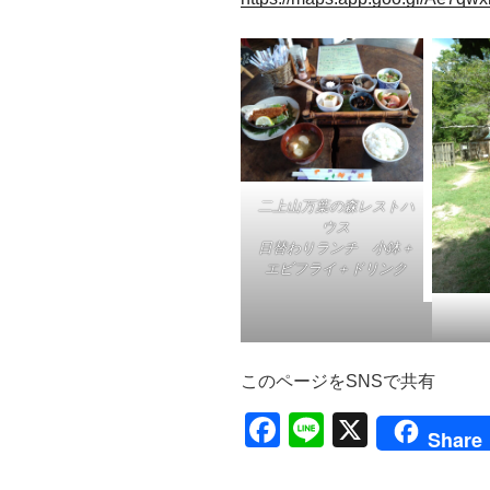
二上山万葉の森レストハ
ウス
日替わりランチ 小鉢＋
エビフライ＋ドリンク
このページをSNSで共有
F
Li
X
Share
a
n