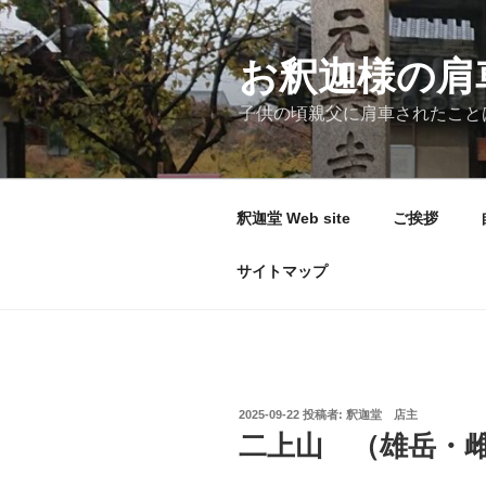
コ
ン
テ
お釈迦様の肩
ン
子供の頃親父に肩車されたこと
ツ
へ
ス
キ
釈迦堂 Web site
ご挨拶
ッ
プ
サイトマップ
投
2025-09-22
投稿者:
釈迦堂 店主
稿
二上山 （雄岳・
日: