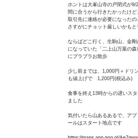
ホントは大峯山寺の戸閉式が9/23
間に合うから行きたかったけど
取引先に連絡が必要になったの
さすがにチョット厳しいかもと
ならばどこ行く、生駒山、金剛
になっていた「二上山万葉の森
にブラブラお散歩
少し前までは、1,000円＋ド
も値上げで 1,200円(税込み
食事を終え13時からの遅いス
ました
気付いたら山あるあるで、アプ
ールはスタート地点です
https://maps.app.goo.gl/Ae7qw